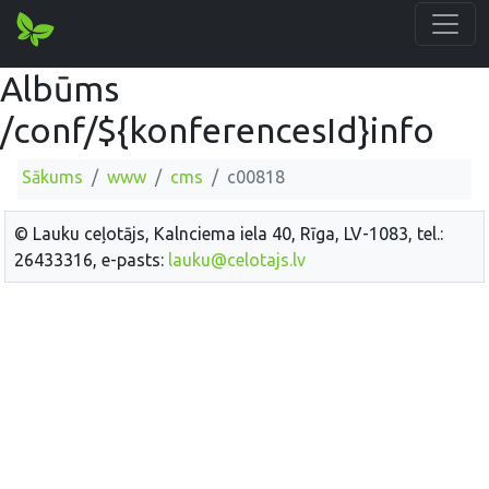
Albūms
/conf/${konferencesId}info
Sākums
www
cms
c00818
© Lauku ceļotājs, Kalnciema iela 40, Rīga, LV-1083, tel.:
26433316, e-pasts:
lauku@celotajs.lv