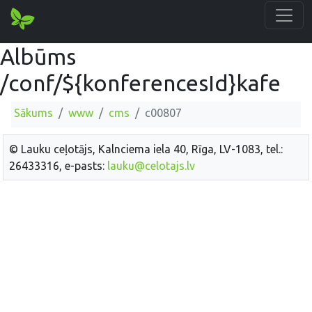
Albūms
/conf/${konferencesId}kafe
Sākums
www
cms
c00807
© Lauku ceļotājs, Kalnciema iela 40, Rīga, LV-1083, tel.:
26433316, e-pasts:
lauku@celotajs.lv