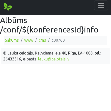
Albūms
/conf/${konferencesId}info
Sākums
www
cms
c00760
© Lauku ceļotājs, Kalnciema iela 40, Rīga, LV-1083, tel.:
26433316, e-pasts:
lauku@celotajs.lv