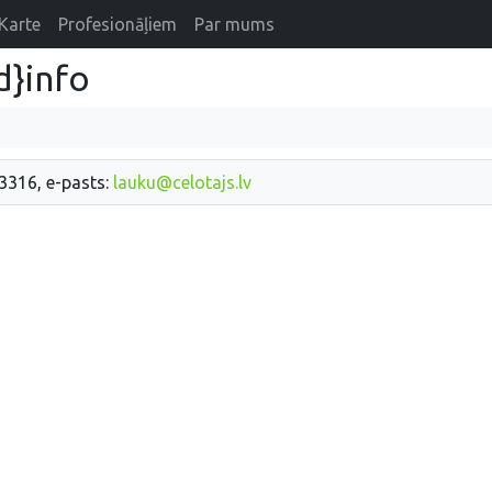
Karte
Profesionāļiem
Par mums
d}info
33316, e-pasts:
lauku@celotajs.lv