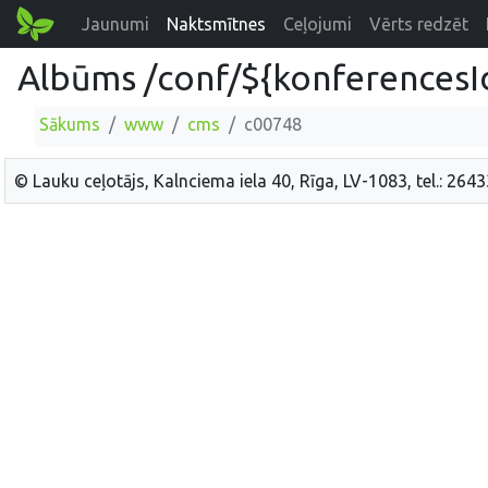
Jaunumi
Naktsmītnes
Ceļojumi
Vērts redzēt
Albūms /conf/${konferencesI
Sākums
www
cms
c00748
© Lauku ceļotājs, Kalnciema iela 40, Rīga, LV-1083, tel.: 264