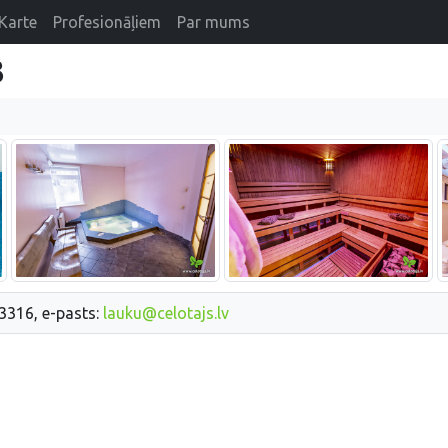
Karte
Profesionāļiem
Par mums
3
33316, e-pasts:
lauku@celotajs.lv