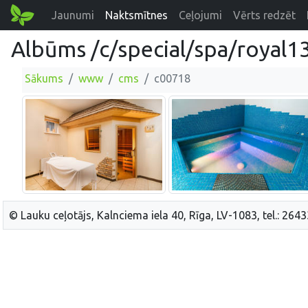
Jaunumi
Naktsmītnes
Ceļojumi
Vērts redzēt
Albūms /c/special/spa/royal1
Sākums
www
cms
c00718
© Lauku ceļotājs, Kalnciema iela 40, Rīga, LV-1083, tel.: 264