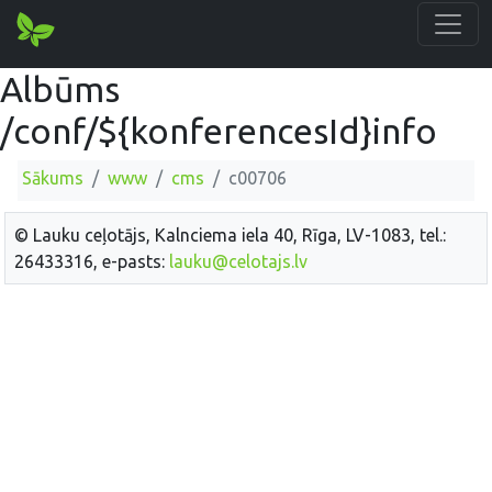
Albūms
/conf/${konferencesId}info
Sākums
www
cms
c00706
© Lauku ceļotājs, Kalnciema iela 40, Rīga, LV-1083, tel.:
26433316, e-pasts:
lauku@celotajs.lv