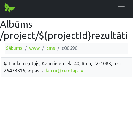
Albūms
/project/${projectId}rezultāti
Sākums
www
cms
c00690
© Lauku ceļotājs, Kalnciema iela 40, Rīga, LV-1083, tel.:
26433316, e-pasts:
lauku@celotajs.lv