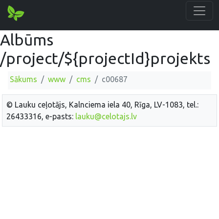
Albūms
/project/${projectId}projekts
Sākums
www
cms
c00687
© Lauku ceļotājs, Kalnciema iela 40, Rīga, LV-1083, tel.:
26433316, e-pasts:
lauku@celotajs.lv