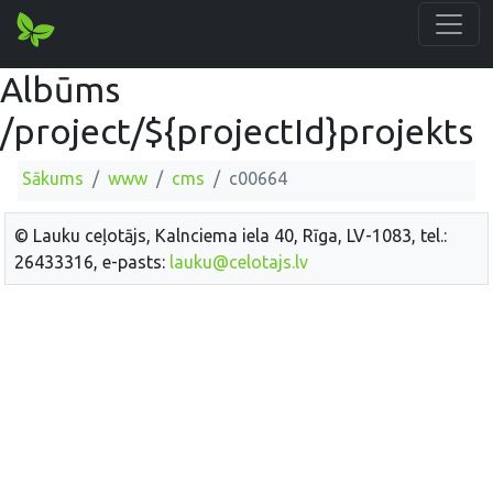
Albūms
/project/${projectId}projekts
Sākums
www
cms
c00664
© Lauku ceļotājs, Kalnciema iela 40, Rīga, LV-1083, tel.:
26433316, e-pasts:
lauku@celotajs.lv