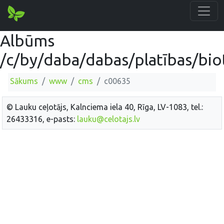
Albūms
/c/by/daba/dabas/platības/bi
Sākums
www
cms
c00635
© Lauku ceļotājs, Kalnciema iela 40, Rīga, LV-1083, tel.:
26433316, e-pasts:
lauku@celotajs.lv