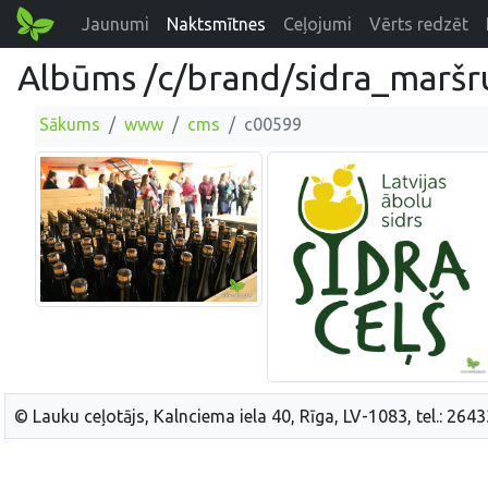
Jaunumi
Naktsmītnes
Ceļojumi
Vērts redzēt
Albūms /c/brand/sidra_maršr
Sākums
www
cms
c00599
© Lauku ceļotājs, Kalnciema iela 40, Rīga, LV-1083, tel.: 264