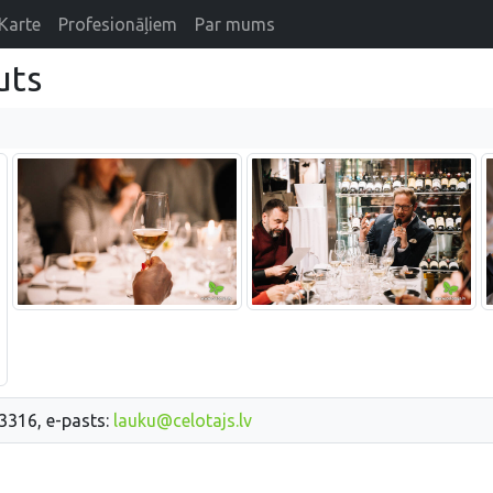
Karte
Profesionāļiem
Par mums
uts
33316, e-pasts:
lauku@celotajs.lv