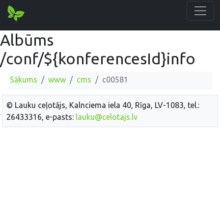
Albūms
/conf/${konferencesId}info
Sākums
www
cms
c00581
© Lauku ceļotājs, Kalnciema iela 40, Rīga, LV-1083, tel.:
26433316, e-pasts:
lauku@celotajs.lv