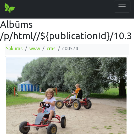
Albūms
/p/html//${publicationId}/10.3
Sākums
www
cms
c00574