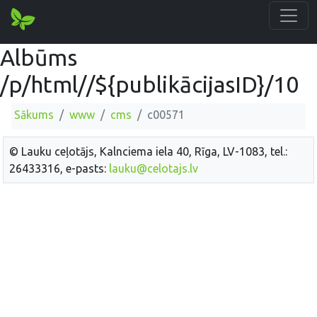
Albūms
/p/html//${publikācijasID}/10
Sākums
www
cms
c00571
© Lauku ceļotājs, Kalnciema iela 40, Rīga, LV-1083, tel.:
26433316, e-pasts:
lauku@celotajs.lv