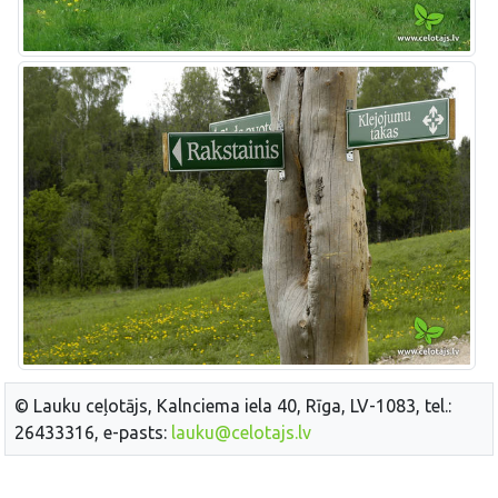
© Lauku ceļotājs, Kalnciema iela 40, Rīga, LV-1083, tel.:
26433316, e-pasts:
lauku@celotajs.lv