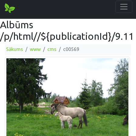
Albūms
/p/html//${publicationId}/9.11
Sākums
www
cms
c00569