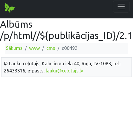
Albūms
/p/html//${publikācijas_ID}/2.
Sākums
www
cms
c00492
© Lauku ceļotājs, Kalnciema iela 40, Rīga, LV-1083, tel.:
26433316, e-pasts:
lauku@celotajs.lv