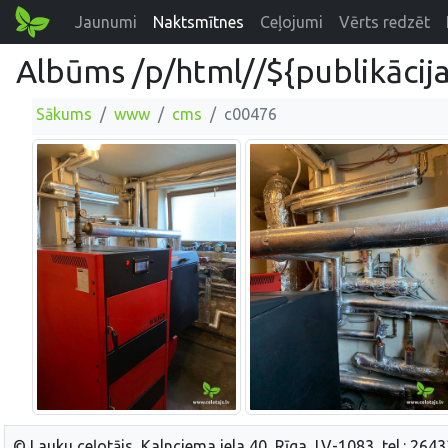
Jaunumi
Naktsmītnes
Ceļojumi
Vērts redzēt
Albūms /p/html//${publikācija
Sākums
www
cms
c00476
© Lauku ceļotājs, Kalnciema iela 40, Rīga, LV-1083, tel.: 264