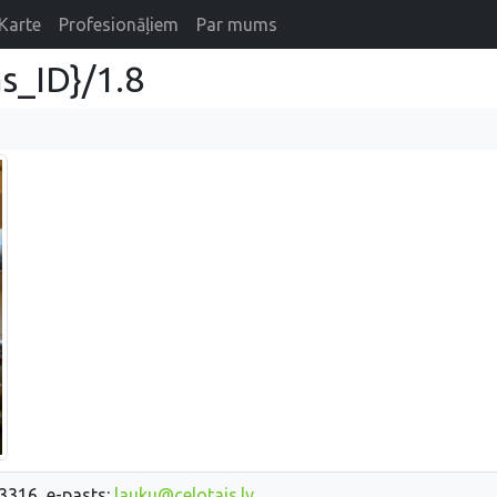
Karte
Profesionāļiem
Par mums
s_ID}/1.8
33316, e-pasts:
lauku@celotajs.lv