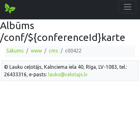
Albūms
/conf/${conferenceId}karte
Sākums
www
cms
c00422
© Lauku ceļotājs, Kalnciema iela 40, Rīga, LV-1083, tel.:
26433316, e-pasts:
lauku@celotajs.lv