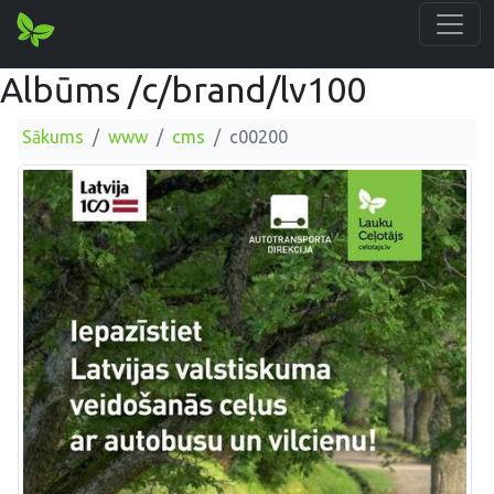
Albūms /c/brand/lv100
Sākums
www
cms
c00200