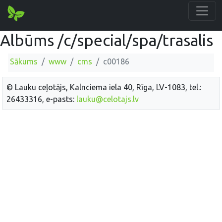
Albūms /c/special/spa/trasalis
Sākums
www
cms
c00186
© Lauku ceļotājs, Kalnciema iela 40, Rīga, LV-1083, tel.:
26433316, e-pasts:
lauku@celotajs.lv