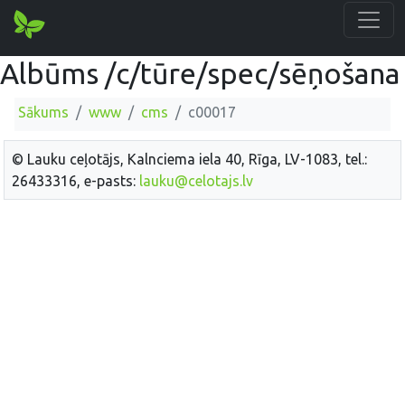
Albūms /c/tūre/spec/sēņošana
Sākums
www
cms
c00017
© Lauku ceļotājs, Kalnciema iela 40, Rīga, LV-1083, tel.:
26433316, e-pasts:
lauku@celotajs.lv