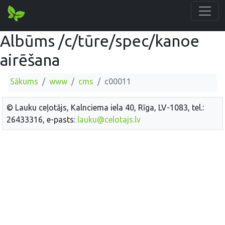
Albūms /c/tūre/spec/kanoe
airēšana
Sākums
www
cms
c00011
© Lauku ceļotājs, Kalnciema iela 40, Rīga, LV-1083, tel.:
26433316, e-pasts:
lauku@celotajs.lv