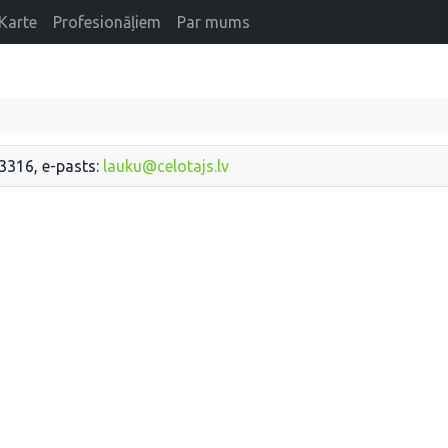
Karte
Profesionāļiem
Par mums
33316, e-pasts:
lauku@celotajs.lv