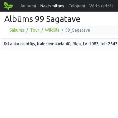
Jaunumi
Naktsmītnes
Ceļojumi
Vērts redzēt
Albūms 99 Sagatave
Sākums
Tour
Wildlife
99_Sagatave
© Lauku ceļotājs, Kalnciema iela 40, Rīga, LV-1083, tel.: 264