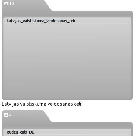
10
Latvijas_valstiskuma_veidosanas_celi
Latvijas valstiskuma veidosanas celi
4
Rudzu_cels_DE