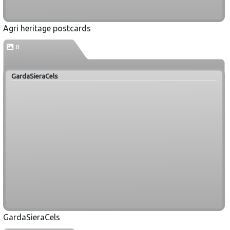
Agri heritage postcards
8
GardaSieraCels
GardaSieraCels