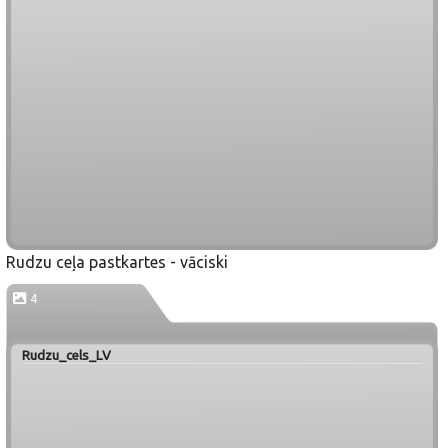
Rudzu ceļa pastkartes - vāciski
4
Rudzu_cels_LV