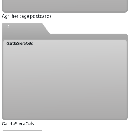
Agri heritage postcards
8
GardaSieraCels
GardaSieraCels