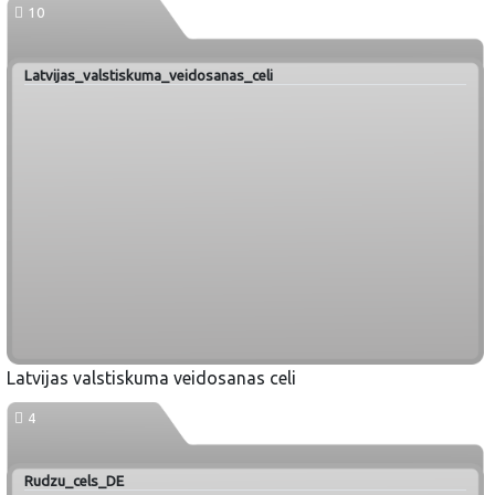
10
Latvijas_valstiskuma_veidosanas_celi
Latvijas valstiskuma veidosanas celi
4
Rudzu_cels_DE