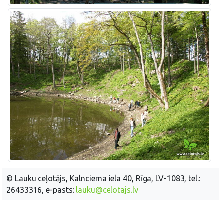
© Lauku ceļotājs, Kalnciema iela 40, Rīga, LV-1083, tel.:
26433316, e-pasts:
lauku@celotajs.lv