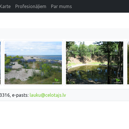
Karte
Profesionāļiem
Par mums
33316, e-pasts:
lauku@celotajs.lv