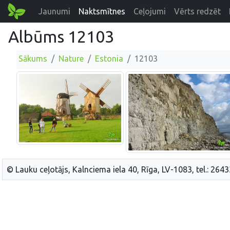
Jaunumi
Naktsmītnes
Ceļojumi
Vērts redzēt
Albūms 12103
Sākums
Nature
Estonia
12103
© Lauku ceļotājs, Kalnciema iela 40, Rīga, LV-1083, tel.: 264