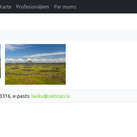
Karte
Profesionāļiem
Par mums
33316, e-pasts:
lauku@celotajs.lv