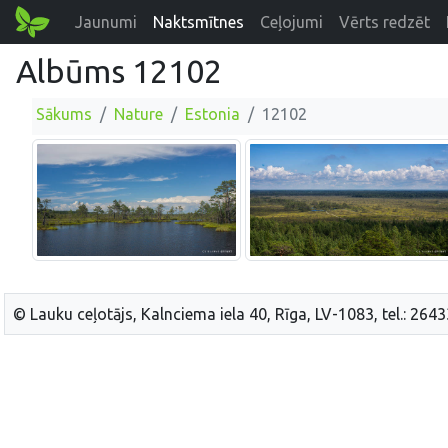
Jaunumi
Naktsmītnes
Ceļojumi
Vērts redzēt
Albūms 12102
Sākums
Nature
Estonia
12102
© Lauku ceļotājs, Kalnciema iela 40, Rīga, LV-1083, tel.: 264