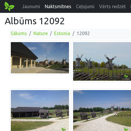
Jaunumi
Naktsmītnes
Ceļojumi
Vērts redzēt
Albūms 12092
Sākums
Nature
Estonia
12092