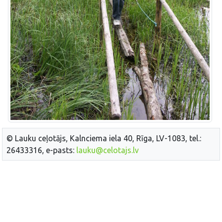
© Lauku ceļotājs, Kalnciema iela 40, Rīga, LV-1083, tel.:
26433316, e-pasts:
lauku@celotajs.lv