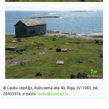
© Lauku ceļotājs, Kalnciema iela 40, Rīga, LV-1083, tel.:
26433316, e-pasts:
lauku@celotajs.lv