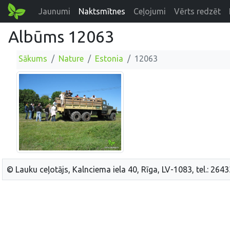
Jaunumi
Naktsmītnes
Ceļojumi
Vērts redzēt
Albūms 12063
Sākums
Nature
Estonia
12063
© Lauku ceļotājs, Kalnciema iela 40, Rīga, LV-1083, tel.: 264