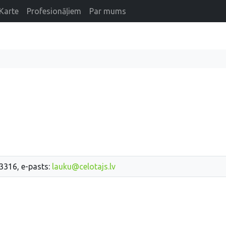
Karte
Profesionāļiem
Par mums
33316, e-pasts:
lauku@celotajs.lv