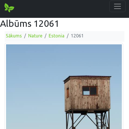
Albūms 12061
Sākums
Nature
Estonia
12061