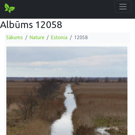
Albūms 12058
Sākums
Nature
Estonia
12058