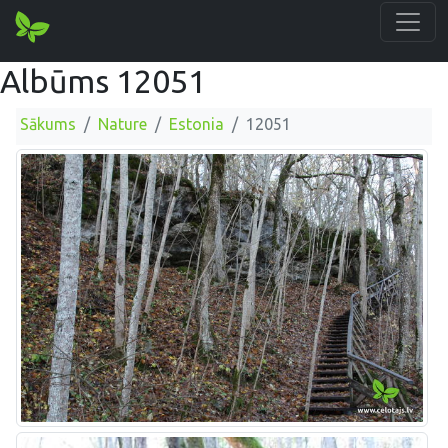
Albūms 12051
Sākums
Nature
Estonia
12051