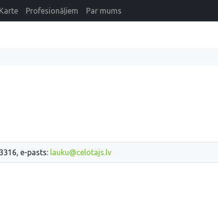
Karte
Profesionāļiem
Par mums
33316, e-pasts:
lauku@celotajs.lv