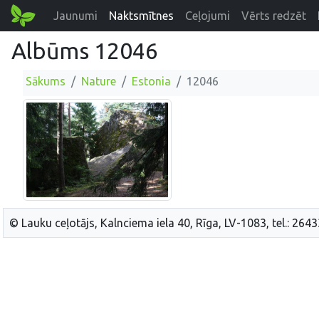
Jaunumi
Naktsmītnes
Ceļojumi
Vērts redzēt
Albūms 12046
Sākums
Nature
Estonia
12046
© Lauku ceļotājs, Kalnciema iela 40, Rīga, LV-1083, tel.: 264