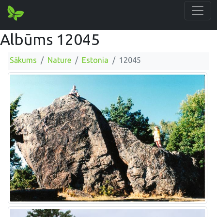
Albūms 12045
Sākums
Nature
Estonia
12045