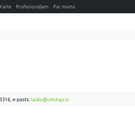
Karte
Profesionāļiem
Par mums
33316, e-pasts:
lauku@celotajs.lv