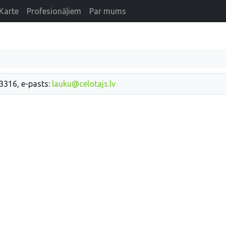
Karte
Profesionāļiem
Par mums
33316, e-pasts:
lauku@celotajs.lv