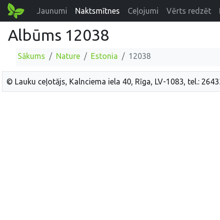
Jaunumi
Naktsmītnes
Ceļojumi
Vērts redzēt
Albūms 12038
Sākums
Nature
Estonia
12038
© Lauku ceļotājs, Kalnciema iela 40, Rīga, LV-1083, tel.: 264