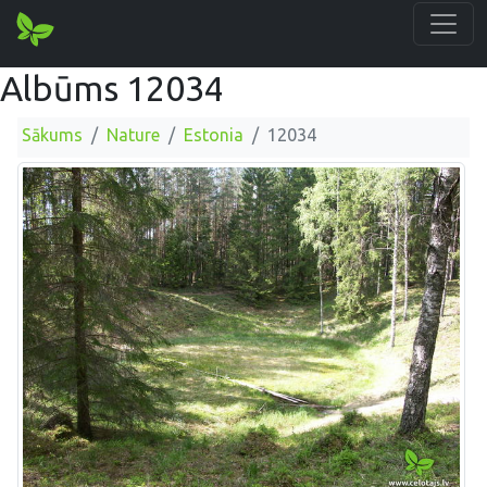
Albūms 12034
Sākums
Nature
Estonia
12034