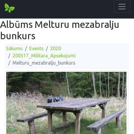
Albūms Melturu mezabralju
bunkurs
Sākums
Events
2020
200517_Militara_Apsekojumi
Melturu_mezabralju_bunkurs