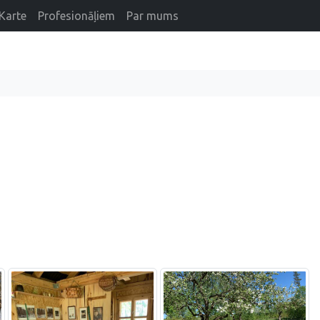
Karte
Profesionāļiem
Par mums