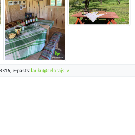
33316, e-pasts:
lauku@celotajs.lv