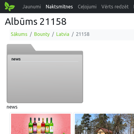
Jaunumi
Naktsmītnes
Ceļojumi
Vērts redzēt
Albūms 21158
Sākums
Bounty
Latvia
21158
news
news