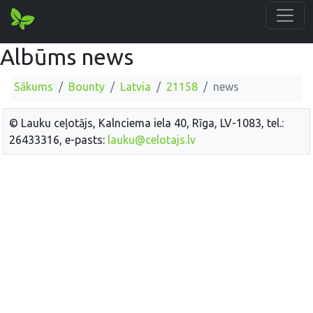
Albūms news
Sākums
Bounty
Latvia
21158
news
© Lauku ceļotājs, Kalnciema iela 40, Rīga, LV-1083, tel.:
26433316, e-pasts:
lauku@celotajs.lv