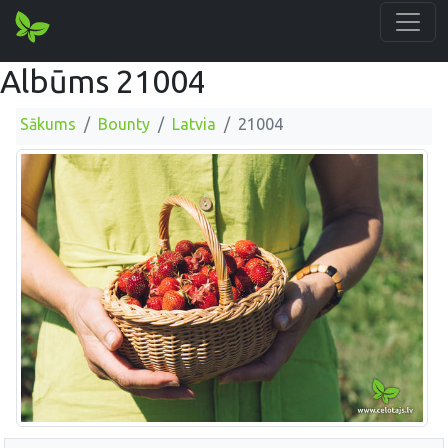
Albūms 21004
Sākums
Bounty
Latvia
21004