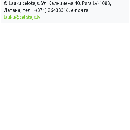
© Lauku сelotajs, Ул. Калнциема 40, Рига LV-1083,
Латвия, тел.: +(371) 26433316, е-почта:
lauku@celotajs.lv