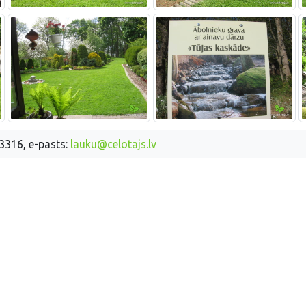
33316, e-pasts:
lauku@celotajs.lv