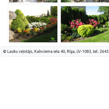
© Lauku ceļotājs, Kalnciema iela 40, Rīga, LV-1083, tel.: 264