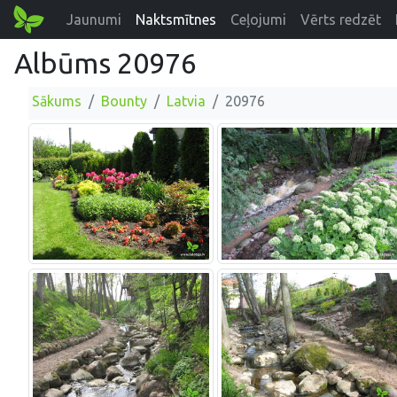
Jaunumi
Naktsmītnes
Ceļojumi
Vērts redzēt
Albūms 20976
Sākums
Bounty
Latvia
20976