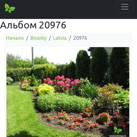
Альбом 20976
Начало
Bounty
Latvia
20976