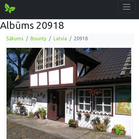
Albūms 20918
Sākums
Bounty
Latvia
20918