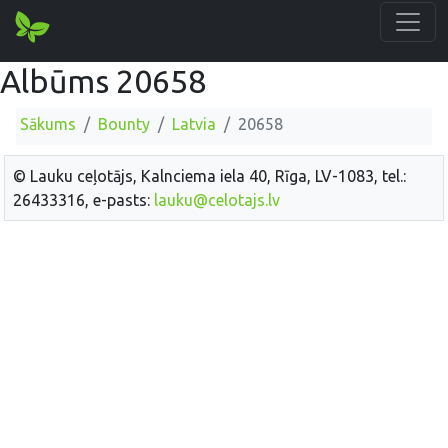
Albūms 20658
Sākums
Bounty
Latvia
20658
© Lauku ceļotājs, Kalnciema iela 40, Rīga, LV-1083, tel.:
26433316, e-pasts:
lauku@celotajs.lv