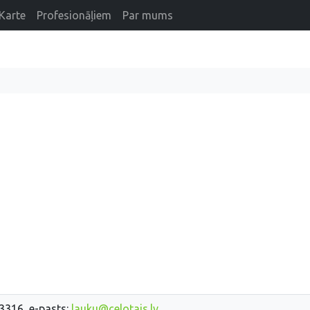
Karte
Profesionāļiem
Par mums
33316, e-pasts:
lauku@celotajs.lv