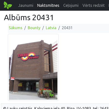
Jaunumi
Naktsmītnes
Ceļojumi
Vērts redzēt
Albūms 20431
Sākums
Bounty
Latvia
20431
© Lauku ceļotājs, Kalnciema iela 40, Rīga, LV-1083, tel.: 264